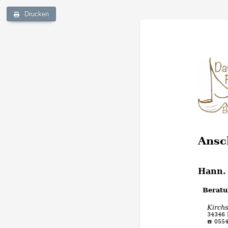
Drucken
Ansc
Hann.
Beratu
Kirch
34346
☎️ 055