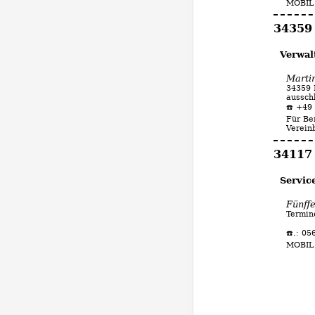
MOBIL
34359
Verwal
Martin
34359 
aussch
☎️ +49
Für Be
Verein
34117
Servic
Fünff
Termin
☎️.: 0
MOBIL