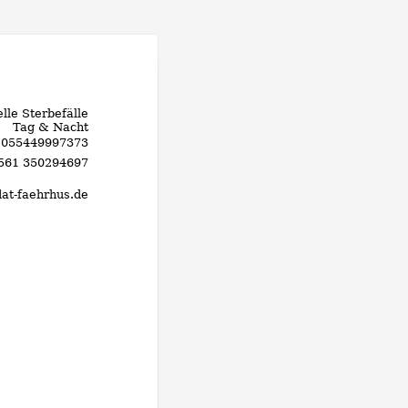
lle Sterbefälle
Tag & Nacht
 055449997373
0561 350294697
dat-faehrhus.de