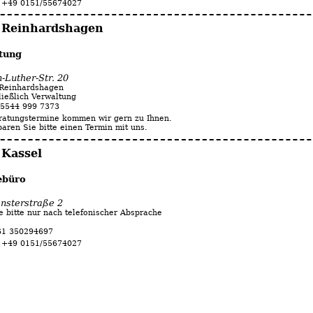
 +49 0151/55674027
 Reinhardshagen
tung
-Luther-Str. 20
Reinhardshagen
ließlich Verwaltung
 5544 999 7373
ratungstermine kommen wir gern zu Ihnen.
baren Sie bitte einen Termin mit uns.
 Kassel
ebüro
ensterstraße 2
e bitte nur nach telefonischer Absprache
561 350294697
 +49 0151/55674027